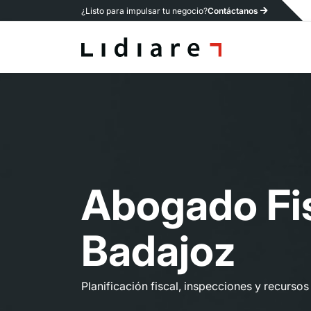
¿Listo para impulsar tu negocio?
Contáctanos
A
b
o
g
a
d
o
F
i
B
a
d
a
j
o
z
Planificación fiscal, inspecciones y recursos 