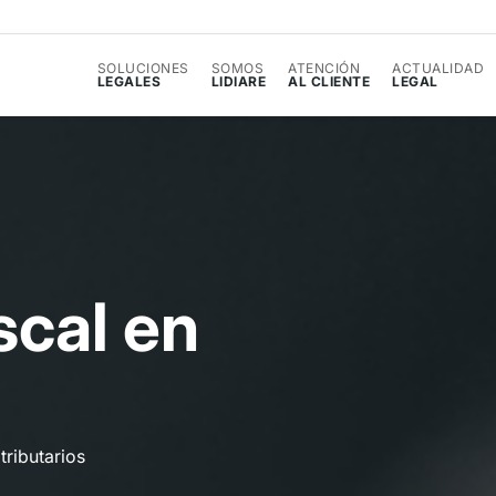
SOLUCIONES
SOMOS
ATENCIÓN
ACTUALIDAD
LEGALES
LIDIARE
AL CLIENTE
LEGAL
s
c
a
l
e
n
tributarios