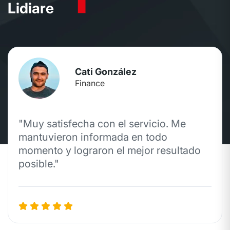
L
i
d
i
a
r
e
Iban Fernández
Derecho Penal
"Profesionales de primera. Su
conocimiento y dedicación marcaron la
diferencia en mi caso."