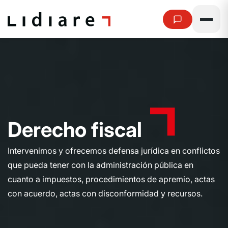
D
e
r
e
c
h
o
f
i
s
c
a
l
Intervenimos y ofrecemos defensa jurídica en conflictos
que pueda tener con la administración pública en
cuanto a impuestos, procedimientos de apremio, actas
con acuerdo, actas con disconformidad y recursos.