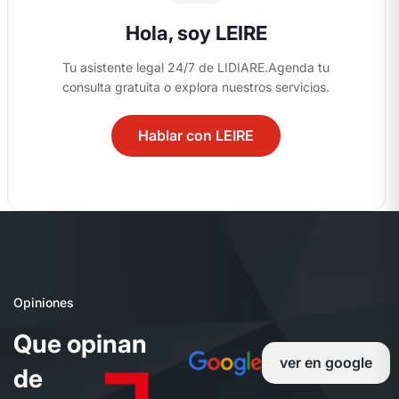
Hola, soy LEIRE
Tu asistente legal 24/7 de LIDIARE.
Agenda tu
consulta gratuita o explora nuestros servicios.
Hablar con LEIRE
04
Opiniones
Q
u
e
o
p
i
n
a
n
...
ver en google
d
e