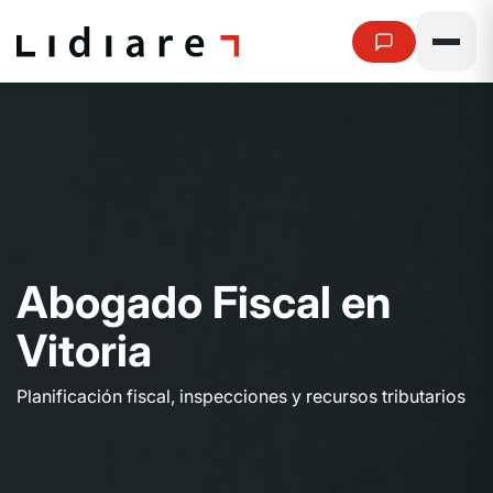
A
b
o
g
a
d
o
F
i
s
c
a
l
e
n
V
i
t
o
r
i
a
Planificación fiscal, inspecciones y recursos tributarios