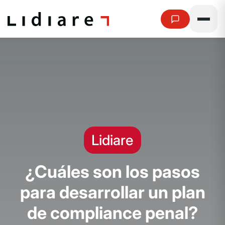
Lidiare
¿
C
u
á
l
e
s
s
o
n
l
o
s
p
a
s
o
s
p
a
r
a
d
e
s
a
r
r
o
l
l
a
r
u
n
p
l
a
n
d
e
c
o
m
p
l
i
a
n
c
e
p
e
n
a
l
?