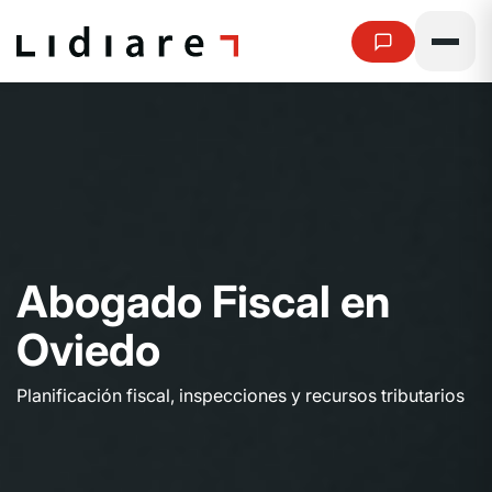
A
b
o
g
a
d
o
F
i
s
c
a
l
e
n
O
v
i
e
d
o
Planificación fiscal, inspecciones y recursos tributarios