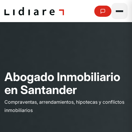
A
b
o
g
a
d
o
I
n
m
o
b
i
l
i
a
r
i
o
e
n
S
a
n
t
a
n
d
e
r
Compraventas, arrendamientos, hipotecas y conflictos
inmobiliarios