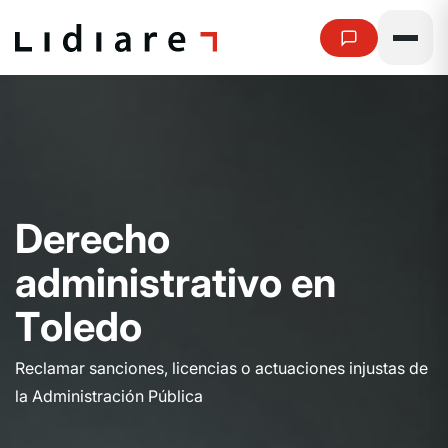
D
e
r
e
c
h
o
a
d
m
i
n
i
s
t
r
a
t
i
v
o
e
n
T
o
l
e
d
o
Reclamar sanciones, licencias o actuaciones injustas de
la Administración Pública