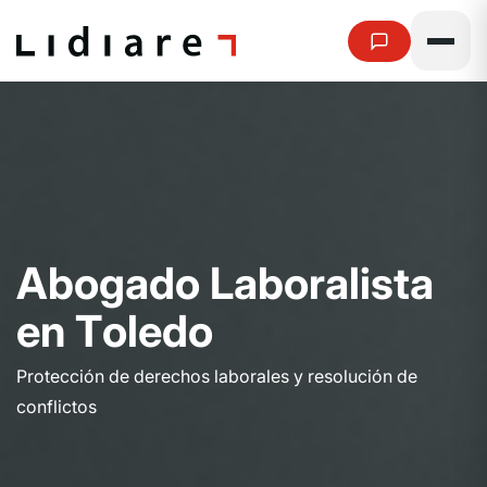
A
b
o
g
a
d
o
L
a
b
o
r
a
l
i
s
t
a
e
n
T
o
l
e
d
o
Protección de derechos laborales y resolución de
conflictos