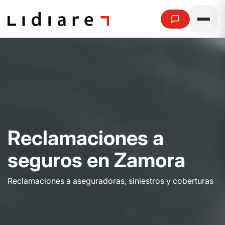
R
e
c
l
a
m
a
c
i
o
n
e
s
a
s
e
g
u
r
o
s
e
n
Z
a
m
o
r
a
Reclamaciones a aseguradoras, siniestros y coberturas