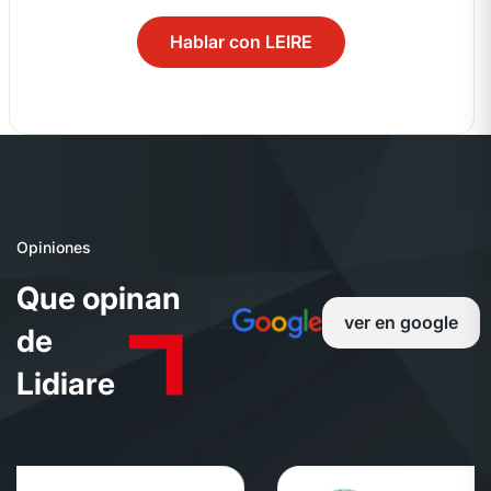
Hablar con LEIRE
04
Opiniones
Q
u
e
o
p
i
n
a
n
...
ver en google
d
e
L
i
d
i
a
r
e