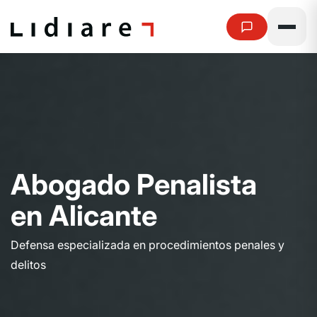
A
b
o
g
a
d
o
P
e
n
a
l
i
s
t
a
e
n
A
l
i
c
a
n
t
e
Defensa especializada en procedimientos penales y
delitos