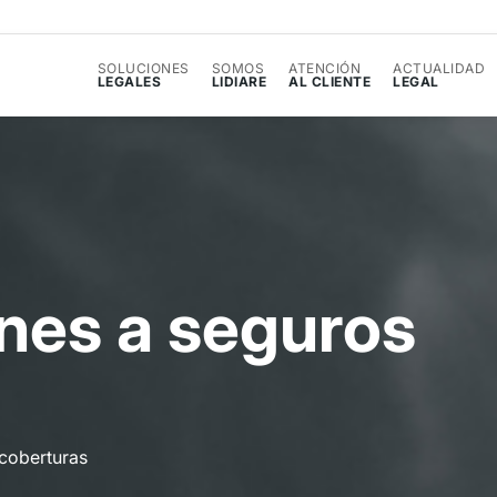
SOLUCIONES
SOMOS
ATENCIÓN
ACTUALIDAD
LEGALES
LIDIARE
AL CLIENTE
LEGAL
n
e
s
a
s
e
g
u
r
o
s
 coberturas