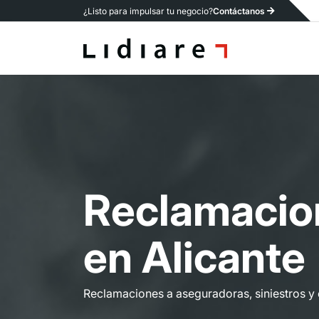
¿Listo para impulsar tu negocio?
Contáctanos
R
e
c
l
a
m
a
c
i
o
e
n
A
l
i
c
a
n
t
e
Reclamaciones a aseguradoras, siniestros y