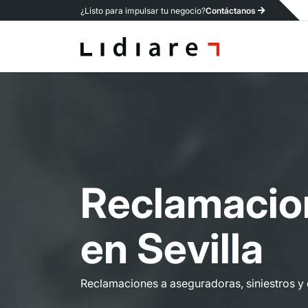
¿Listo para impulsar tu negocio?
Contáctanos
R
e
c
l
a
m
a
c
i
o
e
n
S
e
v
i
l
l
a
Reclamaciones a aseguradoras, siniestros y