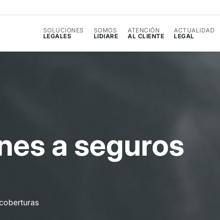
SOLUCIONES
SOMOS
ATENCIÓN
ACTUALIDAD
LEGALES
LIDIARE
AL CLIENTE
LEGAL
n
e
s
a
s
e
g
u
r
o
s
 coberturas