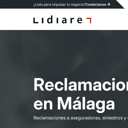
¿Listo para impulsar tu negocio?
Contáctanos
R
e
c
l
a
m
a
c
i
o
e
n
M
á
l
a
g
a
Reclamaciones a aseguradoras, siniestros y