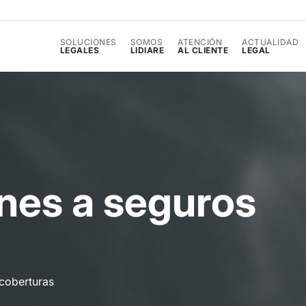
SOLUCIONES
SOMOS
ATENCIÓN
ACTUALIDAD
LEGALES
LIDIARE
AL CLIENTE
LEGAL
n
e
s
a
s
e
g
u
r
o
s
 coberturas