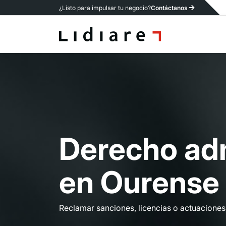
¿Listo para impulsar tu negocio?
Contáctanos
D
e
r
e
c
h
o
a
d
e
n
O
u
r
e
n
s
e
Reclamar sanciones, licencias o actuaciones 