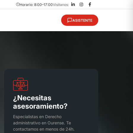
Horario: 8:00–17:00
Visítanos:
ASISTENTE
¿Necesitas
asesoramiento?
Especialistas en Derecho
administrativo en Ourense. Te
contactamos en menos de 24h.