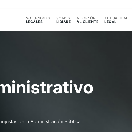
SOLUCIONES
SOMOS
ATENCIÓN
ACTUALIDAD
LEGALES
LIDIARE
AL CLIENTE
LEGAL
m
i
n
i
s
t
r
a
t
i
v
o
injustas de la Administración Pública