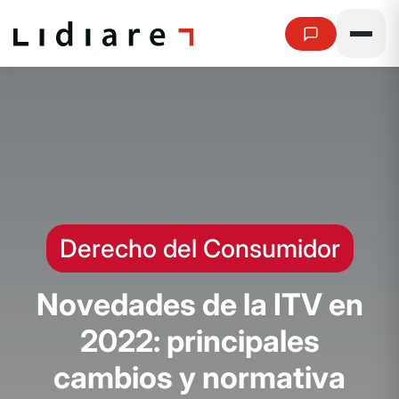
Derecho del Consumidor
N
o
v
e
d
a
d
e
s
d
e
l
a
I
T
V
e
n
2
0
2
2
:
p
r
i
n
c
i
p
a
l
e
s
c
a
m
b
i
o
s
y
n
o
r
m
a
t
i
v
a